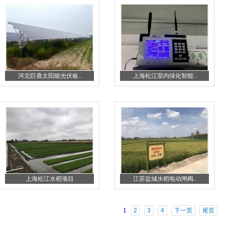
河北巨鹿太阳能光伏板..
上海松江室内绿化智能..
上海松江水稻项目
江苏盐城水稻电动闸阀..
1
2
3
4
下一页
尾页