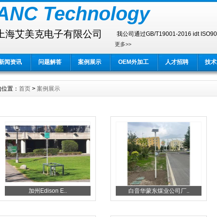
ANC Technology
上海艾美克电子有限公司
我公司通过GB/T19001-2016 idt I
更多>>
新闻资讯
问题解答
案例展示
OEM外加工
人才招聘
技术
的位置：
首页
>
案例展示
加州Edison E..
白音华蒙东煤业公司厂..