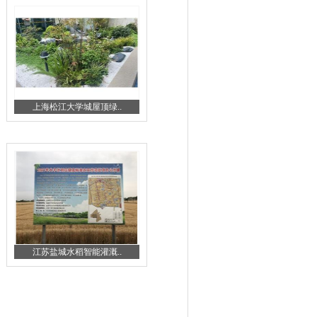
上海松江大学城屋顶绿..
江苏盐城水稻智能灌溉..