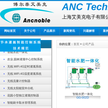
ANC Tech
上海艾美克电子有限
网站首页
关于公司
产品展示
新闻资讯
问题解答
案
公司产品 About
你的位置：
首页
>
公司产品
智能水肥一体化
农业.园林灌溉中心控制系统
无线.WiFi.4G定时灌溉系统
无线.WiFi.4G湿度灌溉系统
无线流量计控制器
无线太阳能室外分机
智能水肥一体化
花园小型独立灌溉控制器
GG-002D
智能刷卡取水管理系统