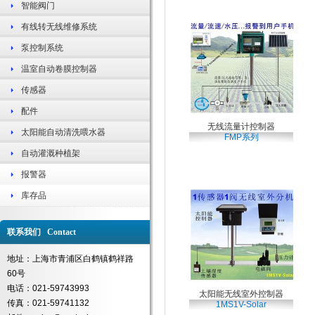
智能阀门
有线转无线维修系统
泵控制系统
温室自动卷膜控制器
传感器
配件
无线流量计控制器
太阳能自动清洗喂水器
FMP系列
自动灌溉种植架
报警器
库存品
联系我们 Contact
地址：上海市青浦区白鹤镇鹤祥路
60号
电话：021-59743993
太阳能无线室外控制器
传真：021-59741132
1MS1V-Solar