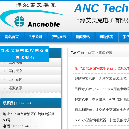
ANC Tech
上海艾美克电子有限
网站首页
关于公司
产品展示
新闻资讯
问题解答
案
新闻资讯 News
你的位置：
首页
>
新闻资讯
国外展会
·
第12届北京国际数字农业与灌溉技术博
国内展会
·
智能报警系统：为您的农田装上“数
公司新闻
灌溉资讯
·
田园守护者，GG-001D太阳能控
·
解放双手，净享健康：ANC太阳能
联系我们 Contact
·
雨水和阳光，让您的小菜园浇水自
地址：上海市青浦区白鹤镇鹤祥路
60号
·
ANC小型自动灌溉器，打造您的专
电话：021-59743993